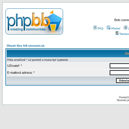
Bolo zaved
FAQ
Hľadať
Nastav
Obsah fóra hifi.slovanet.sk
Za
Polia označené * sú povinné a musia byť vyplnené.
Užívateľ: *
E-mailová adresa: *
Powered 
Slovenský p