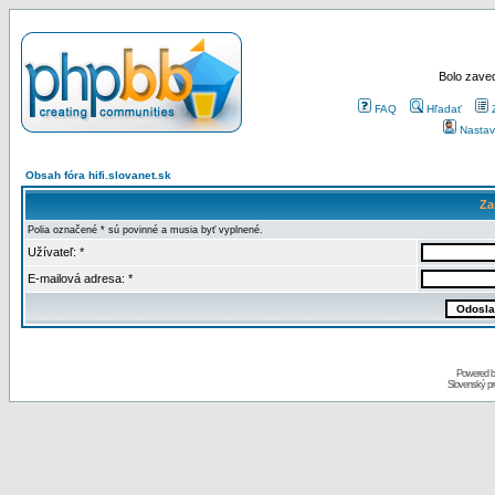
Bolo zaved
FAQ
Hľadať
Nastav
Obsah fóra hifi.slovanet.sk
Za
Polia označené * sú povinné a musia byť vyplnené.
Užívateľ: *
E-mailová adresa: *
Powered 
Slovenský p