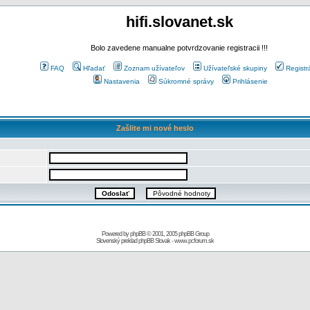
hifi.slovanet.sk
Bolo zavedene manualne potvrdzovanie registracii !!!
FAQ
Hľadať
Zoznam užívateľov
Užívateľské skupiny
Registr
Nastavenia
Súkromné správy
Prihlásenie
Zašlite mi nové heslo
Powered by
phpBB
© 2001, 2005 phpBB Group
Slovenský preklad
phpBB Slovak
-
www.pcforum.sk