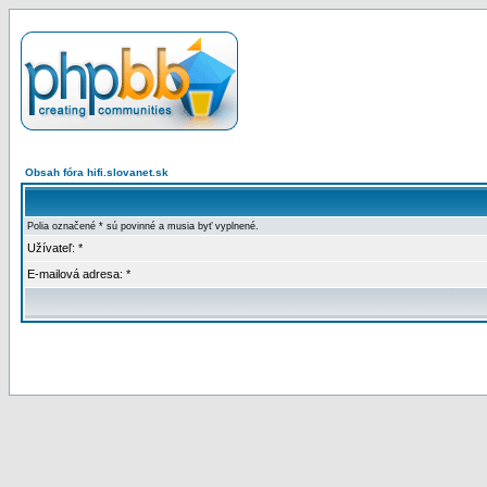
Obsah fóra hifi.slovanet.sk
Polia označené * sú povinné a musia byť vyplnené.
Užívateľ: *
E-mailová adresa: *