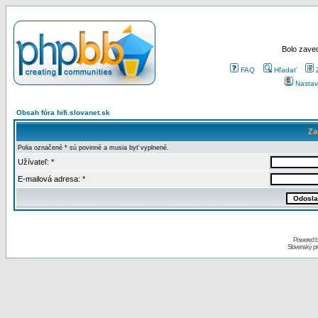
Bolo zaved
FAQ
Hľadať
Nastav
Obsah fóra hifi.slovanet.sk
Za
Polia označené * sú povinné a musia byť vyplnené.
Užívateľ: *
E-mailová adresa: *
Powered 
Slovenský p