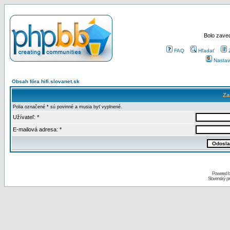
Bolo zaved
FAQ
Hľadať
Nastav
Obsah fóra hifi.slovanet.sk
Za
Polia označené * sú povinné a musia byť vyplnené.
Užívateľ: *
E-mailová adresa: *
Powered 
Slovenský p