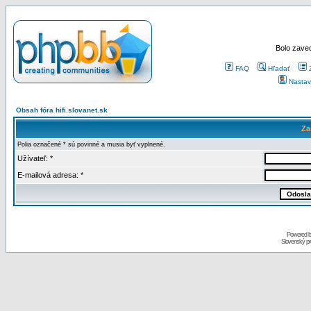
Bolo zaved
FAQ
Hľadať
Nastav
Obsah fóra hifi.slovanet.sk
Za
Polia označené * sú povinné a musia byť vyplnené.
Užívateľ: *
E-mailová adresa: *
Powered 
Slovenský p