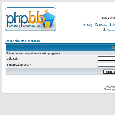
Bolo zaved
FAQ
Hľadať
Nastav
Obsah fóra hifi.slovanet.sk
Za
Polia označené * sú povinné a musia byť vyplnené.
Užívateľ: *
E-mailová adresa: *
Powered 
Slovenský p