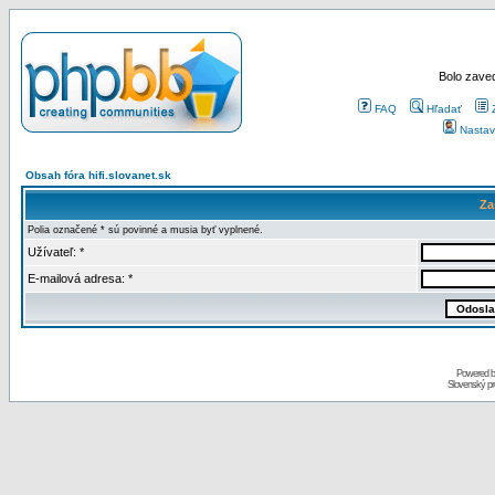
Bolo zaved
FAQ
Hľadať
Nastav
Obsah fóra hifi.slovanet.sk
Za
Polia označené * sú povinné a musia byť vyplnené.
Užívateľ: *
E-mailová adresa: *
Powered 
Slovenský p