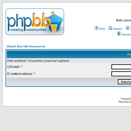
Bolo zaved
FAQ
Hľadať
Nastav
Obsah fóra hifi.slovanet.sk
Za
Polia označené * sú povinné a musia byť vyplnené.
Užívateľ: *
E-mailová adresa: *
Powered 
Slovenský p