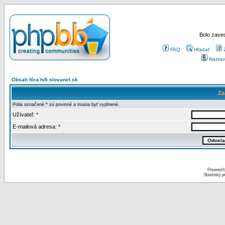
Bolo zaved
FAQ
Hľadať
Nastav
Obsah fóra hifi.slovanet.sk
Za
Polia označené * sú povinné a musia byť vyplnené.
Užívateľ: *
E-mailová adresa: *
Powered 
Slovenský p