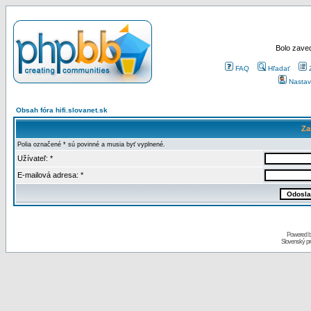
Bolo zaved
FAQ
Hľadať
Nastav
Obsah fóra hifi.slovanet.sk
Za
Polia označené * sú povinné a musia byť vyplnené.
Užívateľ: *
E-mailová adresa: *
Powered 
Slovenský p