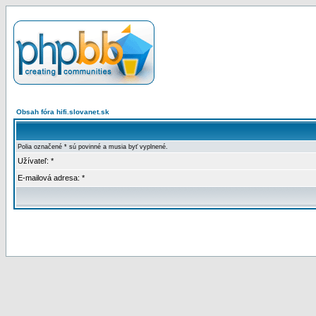
Obsah fóra hifi.slovanet.sk
Polia označené * sú povinné a musia byť vyplnené.
Užívateľ: *
E-mailová adresa: *