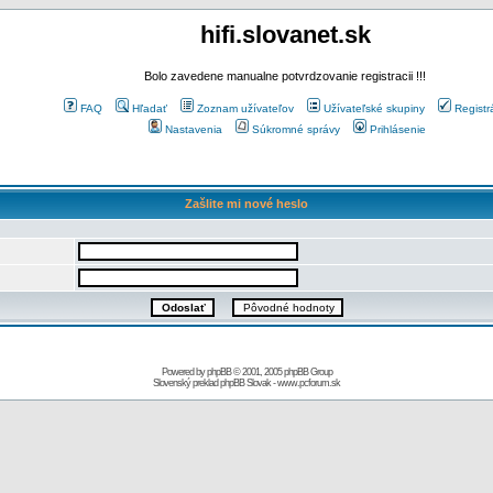
hifi.slovanet.sk
Bolo zavedene manualne potvrdzovanie registracii !!!
FAQ
Hľadať
Zoznam užívateľov
Užívateľské skupiny
Registr
Nastavenia
Súkromné správy
Prihlásenie
Zašlite mi nové heslo
Powered by
phpBB
© 2001, 2005 phpBB Group
Slovenský preklad
phpBB Slovak
-
www.pcforum.sk