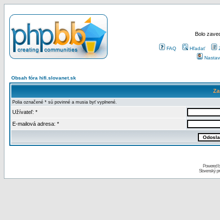
Bolo zaved
FAQ
Hľadať
Nastav
Obsah fóra hifi.slovanet.sk
Za
Polia označené * sú povinné a musia byť vyplnené.
Užívateľ: *
E-mailová adresa: *
Powered 
Slovenský p