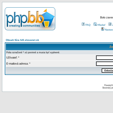
Bolo zaved
FAQ
Hľadať
Nastav
Obsah fóra hifi.slovanet.sk
Za
Polia označené * sú povinné a musia byť vyplnené.
Užívateľ: *
E-mailová adresa: *
Powered 
Slovenský p