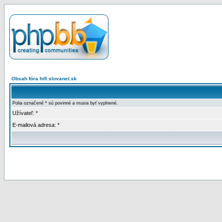
Obsah fóra hifi.slovanet.sk
Polia označené * sú povinné a musia byť vyplnené.
Užívateľ: *
E-mailová adresa: *