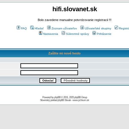
hifi.slovanet.sk
Bolo zavedene manualne potvrdzovanie registracii !!!
FAQ
Hľadať
Zoznam užívateľov
Užívateľské skupiny
Registr
Nastavenia
Súkromné správy
Prihlásenie
Zašlite mi nové heslo
Powered by
phpBB
© 2001, 2005 phpBB Group
Slovenský preklad
phpBB Slovak
-
www.pcforum.sk