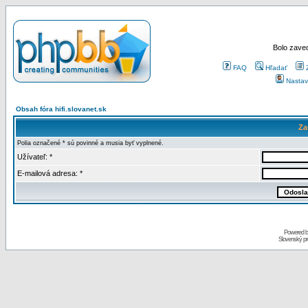
Bolo zaved
FAQ
Hľadať
Nastav
Obsah fóra hifi.slovanet.sk
Za
Polia označené * sú povinné a musia byť vyplnené.
Užívateľ: *
E-mailová adresa: *
Powered 
Slovenský p