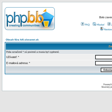
Bolo zaved
FAQ
Hľadať
Nastav
Obsah fóra hifi.slovanet.sk
Za
Polia označené * sú povinné a musia byť vyplnené.
Užívateľ: *
E-mailová adresa: *
Powered 
Slovenský p