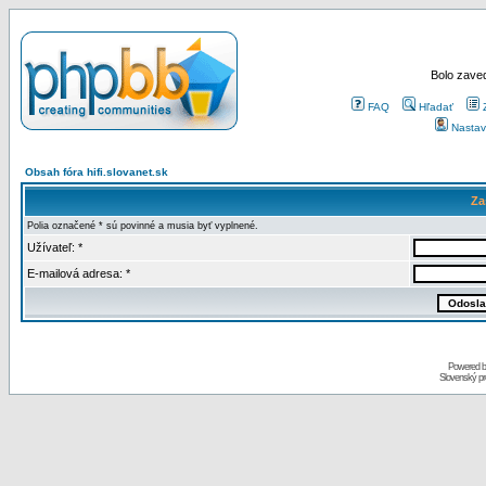
Bolo zaved
FAQ
Hľadať
Nastav
Obsah fóra hifi.slovanet.sk
Za
Polia označené * sú povinné a musia byť vyplnené.
Užívateľ: *
E-mailová adresa: *
Powered 
Slovenský p