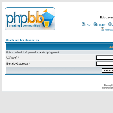
Bolo zaved
FAQ
Hľadať
Nastav
Obsah fóra hifi.slovanet.sk
Za
Polia označené * sú povinné a musia byť vyplnené.
Užívateľ: *
E-mailová adresa: *
Powered 
Slovenský p