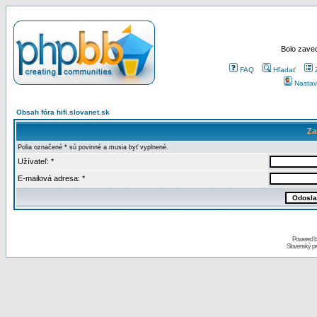
Bolo zaved
FAQ
Hľadať
Nastav
Obsah fóra hifi.slovanet.sk
Za
Polia označené * sú povinné a musia byť vyplnené.
Užívateľ: *
E-mailová adresa: *
Powered 
Slovenský p