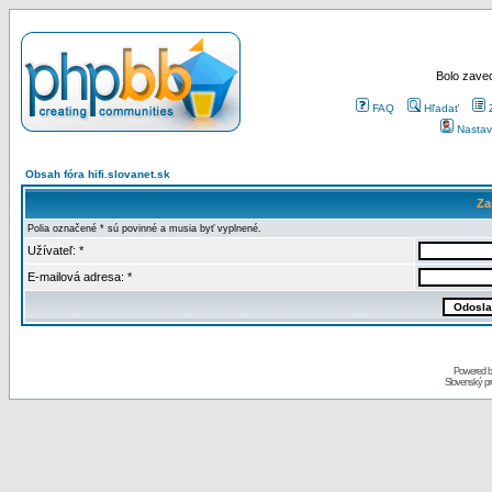
Bolo zaved
FAQ
Hľadať
Nastav
Obsah fóra hifi.slovanet.sk
Za
Polia označené * sú povinné a musia byť vyplnené.
Užívateľ: *
E-mailová adresa: *
Powered 
Slovenský p