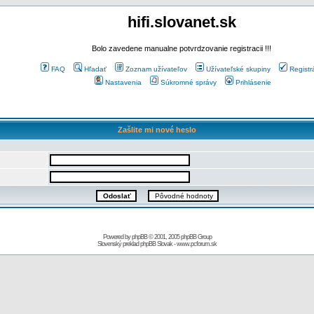
hifi.slovanet.sk
Bolo zavedene manualne potvrdzovanie registracii !!!
FAQ
Hľadať
Zoznam užívateľov
Užívateľské skupiny
Registr
Nastavenia
Súkromné správy
Prihlásenie
Zašlite mi nové heslo
Powered by
phpBB
© 2001, 2005 phpBB Group
Slovenský preklad
phpBB Slovak
-
www.pcforum.sk