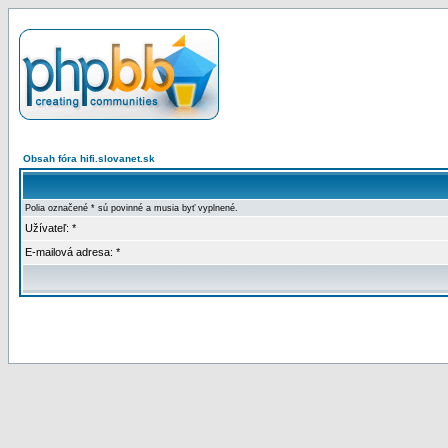
Obsah fóra hifi.slovanet.sk
Polia označené * sú povinné a musia byť vyplnené.
Užívateľ: *
E-mailová adresa: *