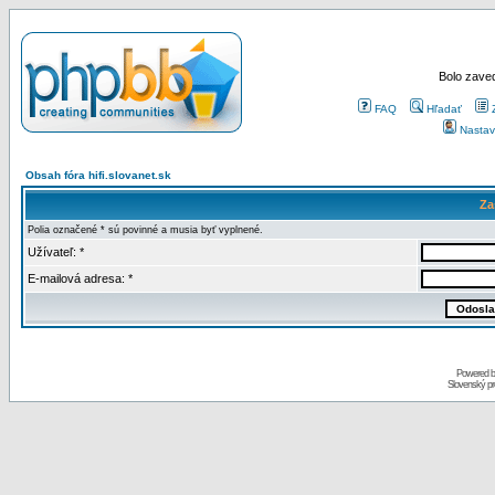
Bolo zaved
FAQ
Hľadať
Nastav
Obsah fóra hifi.slovanet.sk
Za
Polia označené * sú povinné a musia byť vyplnené.
Užívateľ: *
E-mailová adresa: *
Powered 
Slovenský p