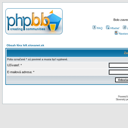
Bolo zaved
FAQ
Hľadať
Nastav
Obsah fóra hifi.slovanet.sk
Za
Polia označené * sú povinné a musia byť vyplnené.
Užívateľ: *
E-mailová adresa: *
Powered 
Slovenský p