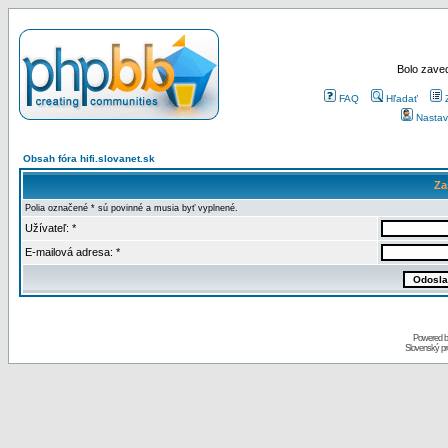
Bolo zaved
FAQ
Hľadať
Nastav
Obsah fóra hifi.slovanet.sk
Za
Polia označené * sú povinné a musia byť vyplnené.
Užívateľ: *
E-mailová adresa: *
Powered 
Slovenský p