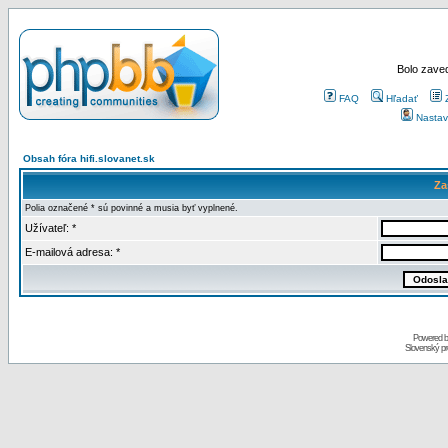
Bolo zaved
FAQ
Hľadať
Nastav
Obsah fóra hifi.slovanet.sk
Za
Polia označené * sú povinné a musia byť vyplnené.
Užívateľ: *
E-mailová adresa: *
Powered 
Slovenský p