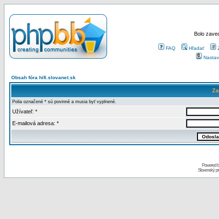
Bolo zaved
FAQ
Hľadať
Nastav
Obsah fóra hifi.slovanet.sk
Za
Polia označené * sú povinné a musia byť vyplnené.
Užívateľ: *
E-mailová adresa: *
Powered 
Slovenský p