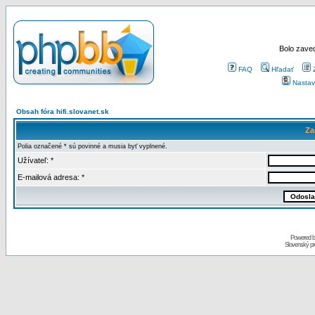
Bolo zaved
FAQ
Hľadať
Nastav
Obsah fóra hifi.slovanet.sk
Za
Polia označené * sú povinné a musia byť vyplnené.
Užívateľ: *
E-mailová adresa: *
Powered 
Slovenský p