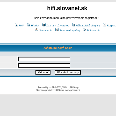
hifi.slovanet.sk
Bolo zavedene manualne potvrdzovanie registracii !!!
FAQ
Hľadať
Zoznam užívateľov
Užívateľské skupiny
Registr
Nastavenia
Súkromné správy
Prihlásenie
Zašlite mi nové heslo
Powered by
phpBB
© 2001, 2005 phpBB Group
Slovenský preklad
phpBB Slovak
-
www.pcforum.sk