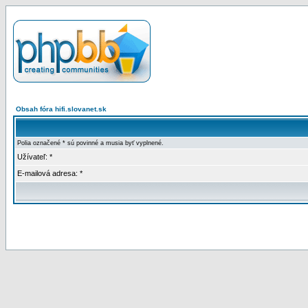
Obsah fóra hifi.slovanet.sk
Polia označené * sú povinné a musia byť vyplnené.
Užívateľ: *
E-mailová adresa: *