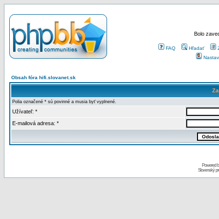
Bolo zaved
FAQ
Hľadať
Nastav
Obsah fóra hifi.slovanet.sk
Za
Polia označené * sú povinné a musia byť vyplnené.
Užívateľ: *
E-mailová adresa: *
Powered 
Slovenský p