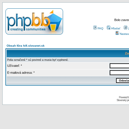
Bolo zaved
FAQ
Hľadať
Nastav
Obsah fóra hifi.slovanet.sk
Za
Polia označené * sú povinné a musia byť vyplnené.
Užívateľ: *
E-mailová adresa: *
Powered 
Slovenský p