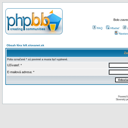
Bolo zaved
FAQ
Hľadať
Nastav
Obsah fóra hifi.slovanet.sk
Za
Polia označené * sú povinné a musia byť vyplnené.
Užívateľ: *
E-mailová adresa: *
Powered 
Slovenský p