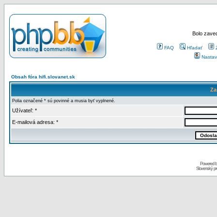
Bolo zaved
FAQ
Hľadať
Nastav
Obsah fóra hifi.slovanet.sk
Za
Polia označené * sú povinné a musia byť vyplnené.
Užívateľ: *
E-mailová adresa: *
Powered 
Slovenský p