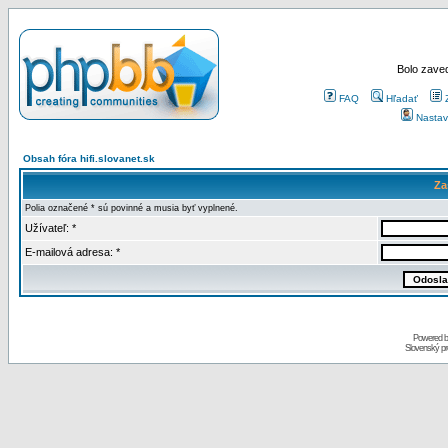
Bolo zaved
FAQ
Hľadať
Nastav
Obsah fóra hifi.slovanet.sk
Za
Polia označené * sú povinné a musia byť vyplnené.
Užívateľ: *
E-mailová adresa: *
Powered 
Slovenský p