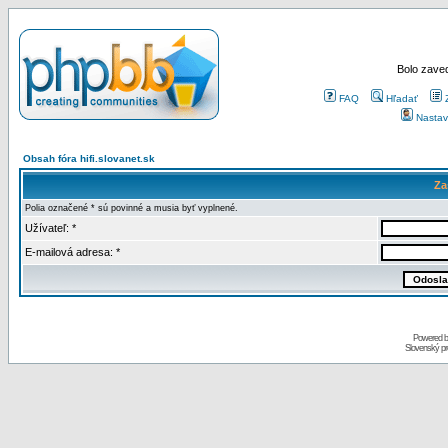
Bolo zaved
FAQ
Hľadať
Nastav
Obsah fóra hifi.slovanet.sk
Za
Polia označené * sú povinné a musia byť vyplnené.
Užívateľ: *
E-mailová adresa: *
Powered 
Slovenský p