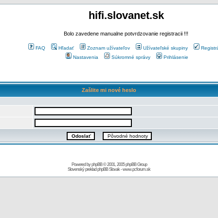
hifi.slovanet.sk
Bolo zavedene manualne potvrdzovanie registracii !!!
FAQ
Hľadať
Zoznam užívateľov
Užívateľské skupiny
Registr
Nastavenia
Súkromné správy
Prihlásenie
Zašlite mi nové heslo
Powered by
phpBB
© 2001, 2005 phpBB Group
Slovenský preklad
phpBB Slovak
-
www.pcforum.sk