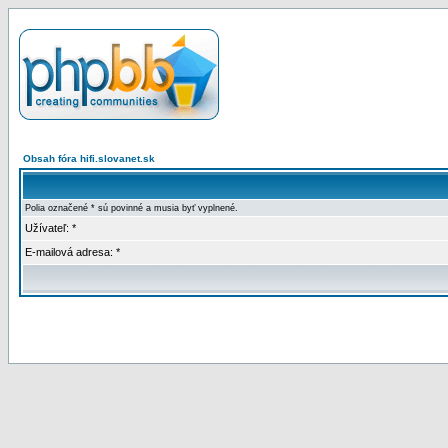
Obsah fóra hifi.slovanet.sk
Polia označené * sú povinné a musia byť vyplnené.
Užívateľ: *
E-mailová adresa: *