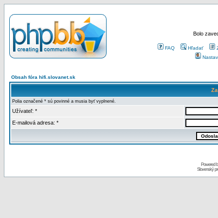
Bolo zaved
FAQ
Hľadať
Nastav
Obsah fóra hifi.slovanet.sk
Za
Polia označené * sú povinné a musia byť vyplnené.
Užívateľ: *
E-mailová adresa: *
Powered 
Slovenský p