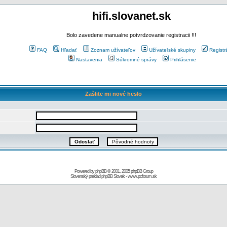
hifi.slovanet.sk
Bolo zavedene manualne potvrdzovanie registracii !!!
FAQ
Hľadať
Zoznam užívateľov
Užívateľské skupiny
Registr
Nastavenia
Súkromné správy
Prihlásenie
Zašlite mi nové heslo
Powered by
phpBB
© 2001, 2005 phpBB Group
Slovenský preklad
phpBB Slovak
-
www.pcforum.sk