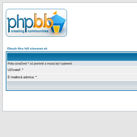
Obsah fóra hifi.slovanet.sk
Polia označené * sú povinné a musia byť vyplnené.
Užívateľ: *
E-mailová adresa: *