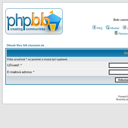
Bolo zaved
FAQ
Hľadať
Nastav
Obsah fóra hifi.slovanet.sk
Za
Polia označené * sú povinné a musia byť vyplnené.
Užívateľ: *
E-mailová adresa: *
Powered 
Slovenský p