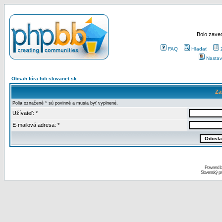
Bolo zaved
FAQ
Hľadať
Nastav
Obsah fóra hifi.slovanet.sk
Za
Polia označené * sú povinné a musia byť vyplnené.
Užívateľ: *
E-mailová adresa: *
Powered 
Slovenský p