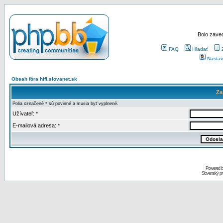
Bolo zaved
FAQ
Hľadať
Nastav
Obsah fóra hifi.slovanet.sk
Za
Polia označené * sú povinné a musia byť vyplnené.
Užívateľ: *
E-mailová adresa: *
Powered 
Slovenský p