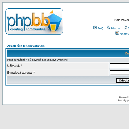
Bolo zaved
FAQ
Hľadať
Nastav
Obsah fóra hifi.slovanet.sk
Za
Polia označené * sú povinné a musia byť vyplnené.
Užívateľ: *
E-mailová adresa: *
Powered 
Slovenský p