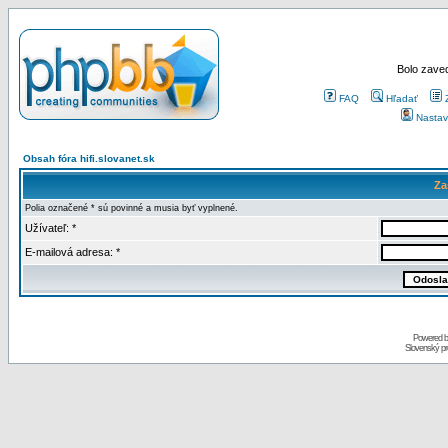
Bolo zaved
FAQ
Hľadať
Nastav
Obsah fóra hifi.slovanet.sk
Za
Polia označené * sú povinné a musia byť vyplnené.
Užívateľ: *
E-mailová adresa: *
Powered 
Slovenský p