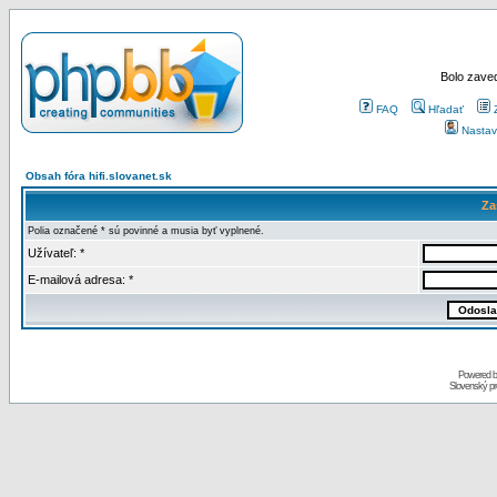
Bolo zaved
FAQ
Hľadať
Nastav
Obsah fóra hifi.slovanet.sk
Za
Polia označené * sú povinné a musia byť vyplnené.
Užívateľ: *
E-mailová adresa: *
Powered 
Slovenský p