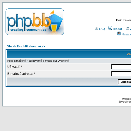
Bolo zaved
FAQ
Hľadať
Nastav
Obsah fóra hifi.slovanet.sk
Za
Polia označené * sú povinné a musia byť vyplnené.
Užívateľ: *
E-mailová adresa: *
Powered 
Slovenský p