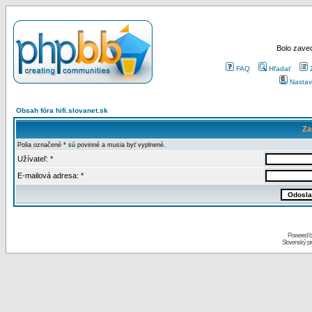
Bolo zaved
FAQ
Hľadať
Nastav
Obsah fóra hifi.slovanet.sk
Za
Polia označené * sú povinné a musia byť vyplnené.
Užívateľ: *
E-mailová adresa: *
Powered 
Slovenský p