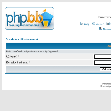
Bolo zaved
FAQ
Hľadať
Nastav
Obsah fóra hifi.slovanet.sk
Za
Polia označené * sú povinné a musia byť vyplnené.
Užívateľ: *
E-mailová adresa: *
Powered 
Slovenský p