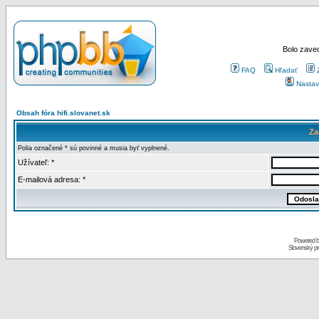
Bolo zaved
FAQ
Hľadať
Nastav
Obsah fóra hifi.slovanet.sk
Za
Polia označené * sú povinné a musia byť vyplnené.
Užívateľ: *
E-mailová adresa: *
Powered 
Slovenský p