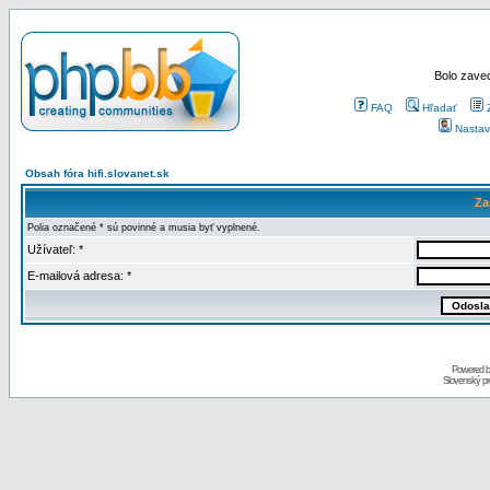
Bolo zaved
FAQ
Hľadať
Nastav
Obsah fóra hifi.slovanet.sk
Za
Polia označené * sú povinné a musia byť vyplnené.
Užívateľ: *
E-mailová adresa: *
Powered 
Slovenský p