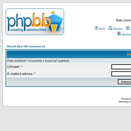
Bolo zaved
FAQ
Hľadať
Nastav
Obsah fóra hifi.slovanet.sk
Za
Polia označené * sú povinné a musia byť vyplnené.
Užívateľ: *
E-mailová adresa: *
Powered 
Slovenský p